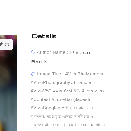
Details
0
Author Name :
Plabon
Banik
Image Title : #vivoTheMoment
#vivoPhotographyChronicle
#vivoV50 #vivoV505G #Lovevivo
#contest #LoveBangladesh
#vivoBangladesh ছবির নাম: দোয়া
ক্যাপশন: বছর ঘুরে এসেছে মাগফিরাত ও
নাজাতের মাস রমজান। হিজরি সনের নবম মাসের