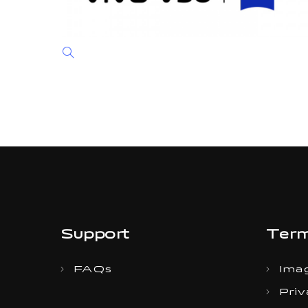
Support
Term
FAQs
Imag
Priv