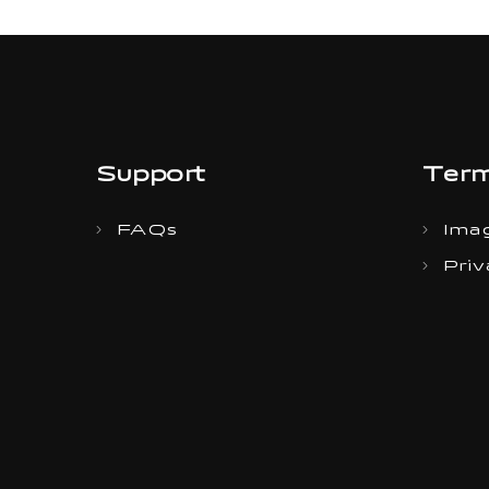
Support
Term
FAQs
Imag
Priv